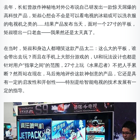
去年，长虹曾故作神秘地对外公布说自己研发出一款惊天屌爆的
高科技产品，矩叔心想会不会是可以看电视的冰箱或可以洗衣服
的电视机之类的……结果产品发布当天，面对一个27寸的平板，
矩叔喷出一口老血——我果然还是太天真了。
在当时，矩叔和身边人都嘲笑这款产品太二：这么大的平板，谁
会带出去玩？而且在手机上大部分游戏的，UI和玩法设计也都是
针对用户“指掌之间”的范围，27寸上玩《水果忍者》不把人手累
断？然而站在现在，马后炮地评价这款神创意的产品，它还是具
有一定的启发性和开创性——特别是给智能电视的技术发展有一
定的指导。