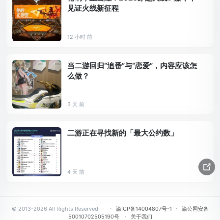
见证火线新征程
12 小时 前
当二游回归“追番”与“恋爱”，内容应该怎
么做？
3 天 前
二游正在寻找新的「最大公约数」
4 天 前
© 2013-2026 All Rights Reserved
⋅
渝ICP备14004807号-1
⋅
渝公网安备
50010702505190号
⋅
关于我们