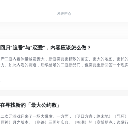
发表评论
回归“追番”与“恋爱”，内容应该怎么做？
国产二游内容体量越发庞大，新游需要更精致的画面、更大的地图、更长
争力。如此内卷的赛道，后续登场的二游新品们，也需要重新回答一个现
并愿意长期留下来？ 腾讯飞驰蛤蜊工作室研发的《追逐卡蕾多》，给出了
..
前
正在寻找新的「最大公约数」
产二次元游戏迎来了一场大爆发。一方面，《明日方舟：终末地》《异环
《原神》月之版本、《崩铁》三周年庆典、《鸣潮》的《赛博朋克：边缘