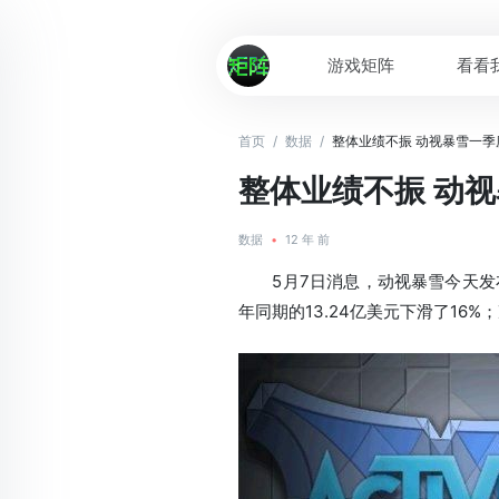
游戏矩阵
看看
首页
/
数据
/
整体业绩不振 动视暴雪一季
整体业绩不振 动
数据
•
12 年 前
5月7日消息，动视暴雪今天发布了
年同期的13.24亿美元下滑了16%