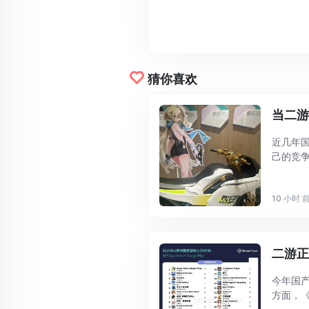
猜你喜欢
当二游
近几年
己的竞
新游戏，
是它最直 .
10 小时 
二游
今年国
方面，