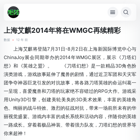
上海艾麒2014年将在WMGC再续精彩
数据
•
12 年 前
上海艾麒将登陆7月31日-8月2日在上海新国际博览中心与
ChinaJoy展会同期举办的2014年WMGC展区，展示《刀塔幻
想》和《英雄之盟》。 《刀塔幻想》是一款精品3D角色扮
演类游戏，游戏故事延伸了魔兽的剧情，通过近卫军团和天灾军
团争夺神器巨龙引发的对抗故事，将各路刀塔英雄的命运纠葛一
一呈现，喜爱魔兽和刀塔的玩家绝不容错过的RPG大作。游戏采
用Unity3D引擎，创建美轮美奂的3D美术效果，丰富的英雄角
色、绚丽的战斗特效、激烈的征战对抗，带来一场前所未有的华
丽视觉盛宴。游戏内丰富的成长系统和活动内容，伴随你的英雄
一路成长。穿着着极品神装、带着强力队友，刀塔幻想的世界等
你来超神！