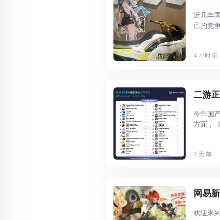
近几年
己的竞
新游戏，
是它最直 .
4 小时 前
二游
今年国
方面，
固的基本
2 天 前
网易新
欢迎来到