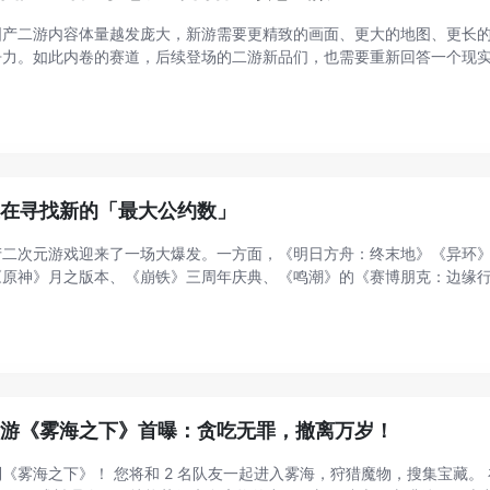
国产二游内容体量越发庞大，新游需要更精致的画面、更大的地图、更长
争力。如此内卷的赛道，后续登场的二游新品们，也需要重新回答一个现
并愿意长期留下来？ 腾讯飞驰蛤蜊工作室研发的《追逐卡蕾多》，给出了
..
正在寻找新的「最大公约数」
产二次元游戏迎来了一场大爆发。一方面，《明日方舟：终末地》《异环
《原神》月之版本、《崩铁》三周年庆典、《鸣潮》的《赛博朋克：边缘
盘。 据Sensor Tower等数据显示，《原神》上半年海外移动端流水达8.
游《雾海之下》首曝：贪吃无罪，撤离万岁！
《雾海之下》！ 您将和 2 名队友一起进入雾海，狩猎魔物，搜集宝藏。