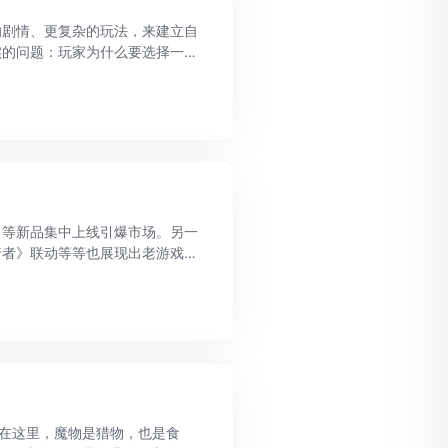
的剧情、更复杂的玩法，来建立自
实的问题：玩家为什么要选择一款
一个少见的答案。“机车美少女”
》等新品集中上线引爆市场。另一
行者》联动等等也展现出老游戏稳
7亿美元；《崩坏：星穹铁道 ...
 在这里，魔物是猎物，也是食