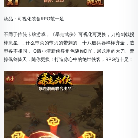
汤品：可视化装备RPG范十足
不同于传统卡牌游戏，《暴走武侠》可视化可更换，刀枪剑戟拐
棒流星……什么带尖的带刃的带刺的，十八般兵器样样齐全，造
型各不相同， Q版小清新侠客角色随你DIY，屠龙用的大刀、曹
操佩剑倚天，随你更换！打造你心中的绝世侠客，RPG范十足！