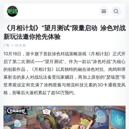
《月相计划》“望月测试”限量启动 涂色对战
新玩法邀你抢先体验
厂商
•
10 月 前
10月18日，游卡旗下首款涂色对战策略游戏《月相计划》正式开
启了第二次测试——“望月测试”。作为一款以“涂色对战”为核心
的创新作品，《月相计划》以其独特的融合涂色对抗、肉鸽和弹
幕射击的多人对战玩法备受玩家瞩目，再加上原创的“瑟瑞恩”等
世界观设定和充满了涂鸦喷溅与潮流科技元素的3D卡通视觉风
格，首曝后火速积累起了超50万预约。