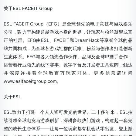
关于ESL FACEIT Group
ESL FACEIT Group（EFG）是全球领先的电子竞技与游戏娱乐
公司，致力于构建超越游戏本身的世界，让玩家与粉丝凝聚成真
正的社群。EFG由ESL、FACEIT和DreamHack等享誉全球的品
牌共同构成，为全球各游戏社群的玩家、粉丝与创作者打造创新
生态体系。EFG与各大领先合作伙伴、品牌及全球IP携手合作，
运营着行业领先的线下赛事、数字平台及开发者工具矩阵，触达
并深度连接着全球数百万玩家群体。更多信息请访问
www.eslfaceitgroup.com。
关于ESL
ESL致力于打造一个人人皆可发光的世界。二十多年来，ESL持
续引领全球电竞与游戏创新，深耕多款热门游戏，构建起一套完
整的成长生态体系——让每一位玩家都有机会从零出发、登上巅