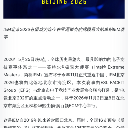
IEM北京2026有望成为迄今在亚洲举办的规模最大的单站IEM赛
事
2026年5月25日晚6点，全球历史最悠久、最具影响力的电子竞
技赛事体系之一——英特尔®极限大师赛（Intel® Extreme
Masters，简称IEM）宣布将于今年11月正式重返中国，IEM北京
2026也将由此落地北京市海淀区。本次赛事由ESL FACEIT
Group（EFG）与北京市电子竞技产业发展协会联合打造，是“电
竞北京2026”的重点活动之一，将于2026年11月2日至8日在北
京市海淀区五棵松华熙生物·润百颜ECM中心举行。
这是IEM自2019年以来首次回归北京。届时，
全球16支顶尖《反
恐精英2》战队
将齐聚现场，角逐
高达125万美元的总奖金
、分量