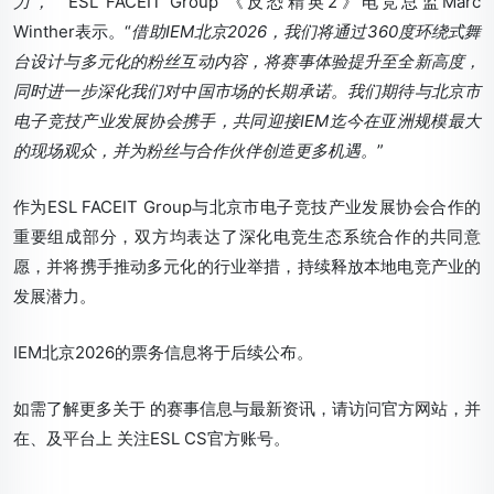
力，”
ESL FACEIT Group 《反恐精英2》电竞总监Marc
Winther表示。“
借助IEM北京2026，我们将通过360度环绕式舞
台设计与多元化的粉丝互动内容，将赛事体验提升至全新高度，
同时进一步深化我们对中国市场的长期承诺。我们期待与北京市
电子竞技产业发展协会携手，共同迎接IEM迄今在亚洲规模最大
的现场观众，并为粉丝与合作伙伴创造更多机遇。
”
作为ESL FACEIT Group与北京市电子竞技产业发展协会合作的
重要组成部分，双方均表达了深化电竞生态系统合作的共同意
愿，并将携手推动多元化的行业举措，持续释放本地电竞产业的
发展潜力。
IEM北京2026的票务信息将于后续公布。
如需了解更多关于 的赛事信息与最新资讯，请访问官方网站，并
在、及平台上 关注ESL CS官方账号。