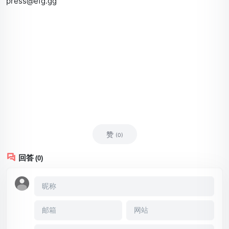
press@efg.gg
赞
(0)
回答
(0)