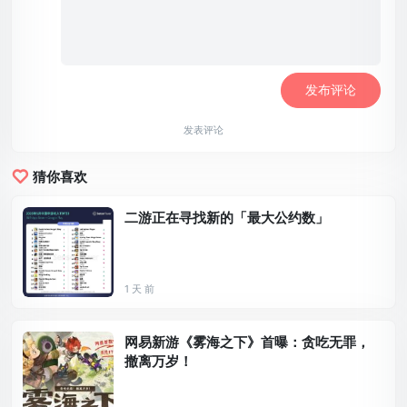
发表评论
猜你喜欢
二游正在寻找新的「最大公约数」
1 天 前
网易新游《雾海之下》首曝：贪吃无罪，
撤离万岁！