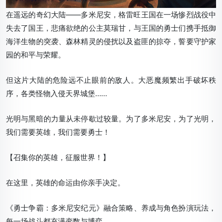
在遥远的奇幻大陆——多米尼安，格雷旺王国在一场惨烈战役中
失去了国王，悲痛欲绝的公主莫瑞甘，与王国的勇士们携手抵御
海洋生物的突袭、森林精灵的侵扰以及盗匪的掠夺，誓要守护家
园的和平与荣耀。
但这片大陆的危险远不止眼前的敌人。大恶魔频繁出手破坏秩
序，各类怪物入侵天界城堡……
光明与黑暗的力量从未停歇过较量。
为了多米尼安，为了光明，
我们需要英雄，我们需要勇士！
【召集你的英雄，征服世界！】
在这里，英雄的命运由你亲手决定。
《勇士争霸：多米尼安纪元》融合策略、养成与角色扮演玩法，
每一场战斗都充满变数与博弈。