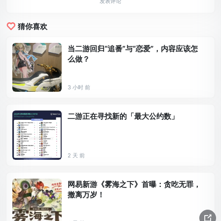
发表评论
猜你喜欢
当二游回归“追番”与“恋爱”，内容应该怎
么做？
3 小时 前
二游正在寻找新的「最大公约数」
2 天 前
网易新游《雾海之下》首曝：贪吃无罪，
撤离万岁！