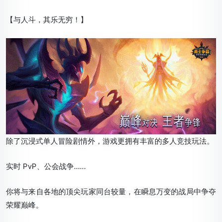
【与人斗，其乐无穷！】
除了沉浸式单人冒险剧情外，游戏更拥有丰富的多人竞技玩法。
实时 PvP、公会战争……
你将与来自各地的顶尖玩家同台较量，在瞬息万变的战局中争夺
荣耀巅峰。