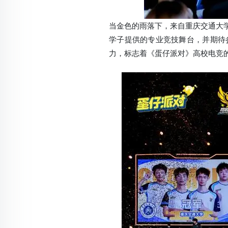
当金色的雨落下，来自重庆交通大
学子提供的专业竞技舞台，并期待
力，标志着《蛋仔派对》高校电竞