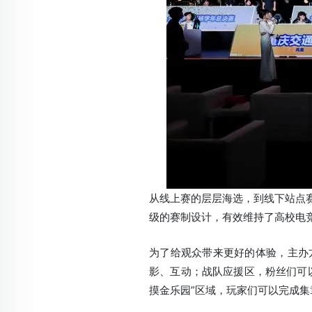
从线上赛的层层海选，到线下站点
级的赛制设计，有效维持了高校电
为了给观众带来更好的体验，主办
影、互动；战队应援区，粉丝们可
摸金乐园”区域，玩家们可以完成