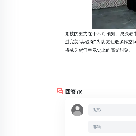
竞技的魅力在于不可预知。总决赛
过完美“卖破绽”为队友创造操作
将成为蛋仔电竞史上的高光时刻。
回答
(0)