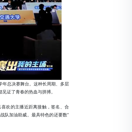
学年总决赛舞台。这种长周期、多层
都见证了青春的热血与拼搏。
己喜欢的主播近距离接触，签名、合
战队加油助威。最具特色的还要数”