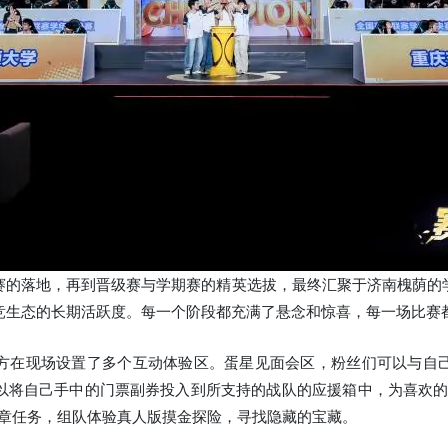
赛的落地，再到晋级赛与学期赛的精英选拔，最终汇聚于济南槐荫的
竞生态的长期活跃度。每一个阶段都充满了悬念和惊喜，每一场比赛
方在现场设置了多个互动体验区。蛋星见面会区，粉丝们可以与自
以将自己手中的门票副券投入到所支持的战队的应援箱中，为喜欢的
集章任务，组队体验真人版摸金探险，寻找隐藏的宝藏。