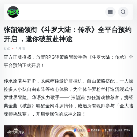
张韶涵领衔《斗罗大陆：传承》全平台预约
开启 ，邀你破茧赴神途
行业
•
1 月 前
官方正版授权，放置RPG轻策略冒险手游《斗罗大陆：传承》全
平台预约正式开启！
传承原著斗罗IP，以纯粹轻量护肝挂机、自由策略搭配，一人操
控多人小队自由布阵等核心体验，为全体斗罗粉丝打造沉浸式斗
罗世界冒险。华语实力歌手——“张韶涵”担任游戏推荐官，携经
典金曲《破茧》唤醒全网斗罗情怀，诚邀所有魂师参与「全大陆
魂师挑战赛」，开启专属你的成神之路！