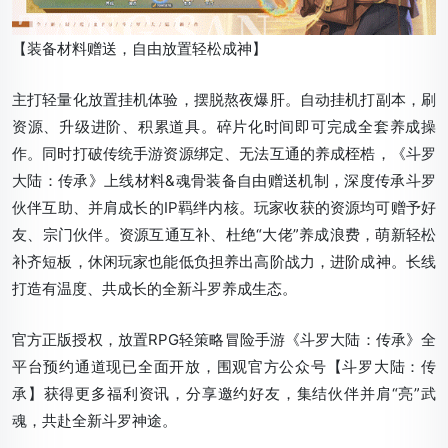
【装备材料赠送，自由放置轻松成神】
主打轻量化放置挂机体验，摆脱熬夜爆肝。自动挂机打副本，刷
资源、升级进阶、积累道具。碎片化时间即可完成全套养成操
作。同时打破传统手游资源绑定、无法互通的养成桎梏，《斗罗
大陆：传承》上线材料&魂骨装备自由赠送机制，深度传承斗罗
伙伴互助、并肩成长的IP羁绊内核。玩家收获的资源均可赠予好
友、宗门伙伴。资源互通互补、杜绝“大佬”养成浪费，萌新轻松
补齐短板，休闲玩家也能低负担养出高阶战力，进阶成神。长线
打造有温度、共成长的全新斗罗养成生态。
官方正版授权，放置RPG轻策略冒险手游《斗罗大陆：传承》全
平台预约通道现已全面开放，围观官方公众号【斗罗大陆：传
承】获得更多福利资讯，分享邀约好友，集结伙伴并肩“亮”武
魂，共赴全新斗罗神途。