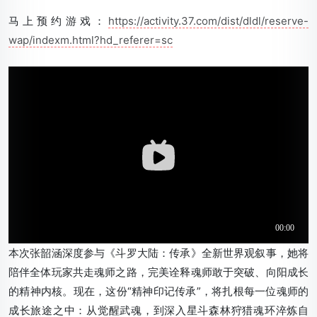
马上预约游戏：
https://activity.37.com/dist/dldl/reserve-
wap/indexm.html?hd_referer=sc
本次张韶涵深度参与《斗罗大陆：传承》全新世界观叙事，她将
陪伴全体玩家共走魂师之路，完美诠释魂师敢于突破、向阳成长
的精神内核。现在，这份“精神印记传承”，将扎根每一位魂师的
成长旅途之中：从觉醒武魂，到深入星斗森林狩猎魂环淬炼自