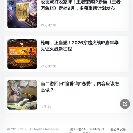
农友就打农家牌！王者荣耀IP新游《王者
万象棋》定档9月，多项重磅计划发布
19 小时 前
枪响，正当燃！2026穿越火线IP嘉年华
见证火线新征程
21 小时 前
当二游回归“追番”与“恋爱”，内容应该怎
么做？
3 天 前
© 2013-2026 All Rights Reserved
⋅
渝ICP备14004807号-1
⋅
渝公网安备