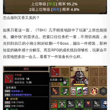
怎么做到又香又臭的？
如果只看这一面，《TBH》几乎精准地踩中了玩家“上班也能摸
鱼、赚外快”的需求点。把窗口往任务栏一塞，不用切画面，余
光扫到自己的小骑士刚好砍翻一个Boss，蹦出一件橙装，那种
短促的确幸感十分解压。而且RPG的成长线拉得够长，玩家会不
自觉地想多挂一会儿，看看下一件装备长什么样。