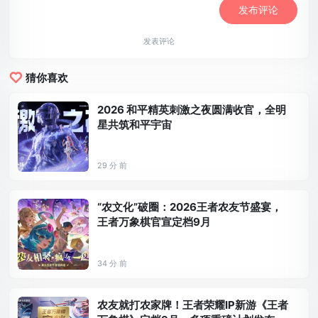
发表评论
猜你喜欢
2026 和平精英刺激之夜圆满收官，全明
星共筑和平宇宙
29 分 前
“农文化”破圈：2026王者农友节盛宴，
王者万象棋官宣定档9月
34 分 前
农友就打农家牌！王者荣耀IP新游《王者