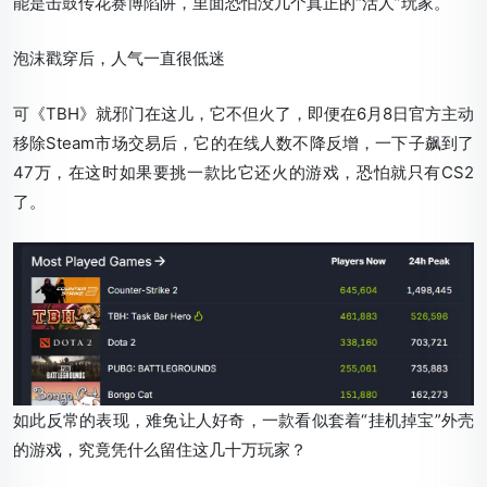
能是击鼓传花赛博陷阱，里面恐怕没几个真正的“活人”玩家。
泡沫戳穿后，人气一直很低迷
可《TBH》就邪门在这儿，它不但火了，即便在6月8日官方主动
移除Steam市场交易后，它的在线人数不降反增，一下子飙到了
47万，在这时如果要挑一款比它还火的游戏，恐怕就只有CS2
了。
如此反常的表现，难免让人好奇，一款看似套着“挂机掉宝”外壳
的游戏，究竟凭什么留住这几十万玩家？