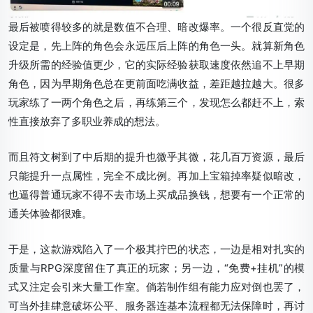
最后被喷得较多的就是数值不合理、暗改爆率。一个很反直觉的
设定是，先上阵的角色会永远压后上阵的角色一头。就算新角色
升级所需的经验值更少，它的实际经验获取速度依然追不上早期
角色，因为早期角色总在更前面吃满收益，差距越拉越大。很多
玩家练了一两个角色之后，再练第三个，发现怎么都赶不上，索
性直接放弃了多职业养成的想法。
而且符文树到了中后期的提升也微乎其微，花几百万资源，最后
只能提升一点属性，完全不成比例。再加上宝箱掉率疑似暗改，
也逼得普通玩家不得不去市场上买成品换钱，想要有一个正常的
通关体验都很难。
于是，这款游戏陷入了一个极其拧巴的状态，一边是相对扎实的
质量与RPG深度留住了真正的玩家；另一边，“免费+挂机”的模
式又注定会引来大量工作室。倘若制作组有能力应对倒也罢了，
可当外挂肆意破坏公平、服务器连基本流程都无法保障时，再讨