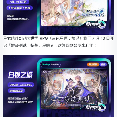
星宠结伴幻想大世界 RPG《蓝色星原：旅谣》将于 7 月 10 日开
启「旅迹测试」招募。星临者，欢迎回到普罗米利亚！