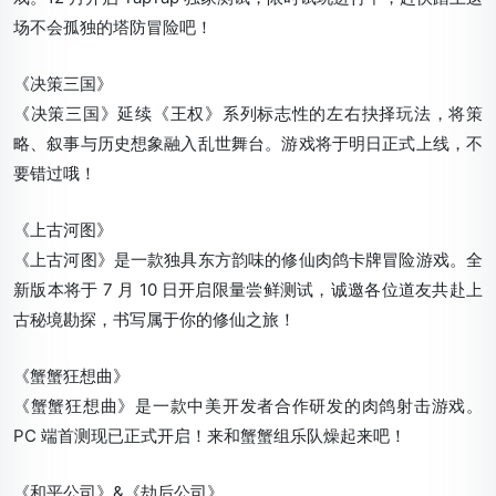
场不会孤独的塔防冒险吧！
《决策三国》
《决策三国》延续《王权》系列标志性的左右抉择玩法，将策
略、叙事与历史想象融入乱世舞台。游戏将于明日正式上线，不
要错过哦！
《上古河图》
《上古河图》是一款独具东方韵味的修仙肉鸽卡牌冒险游戏。全
新版本将于 7 月 10 日开启限量尝鲜测试，诚邀各位道友共赴上
古秘境勘探，书写属于你的修仙之旅！
《蟹蟹狂想曲》
《蟹蟹狂想曲》是一款中美开发者合作研发的肉鸽射击游戏。
PC 端首测现已正式开启！来和蟹蟹组乐队燥起来吧！
《和平公司》&《劫后公司》