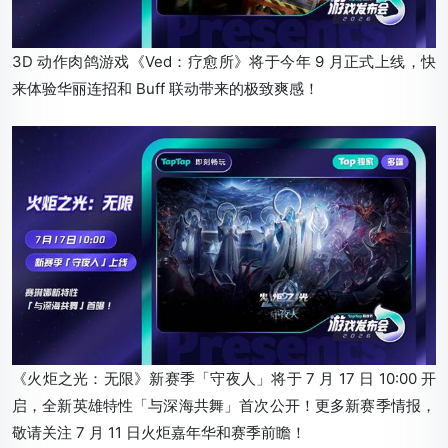
3D 动作肉鸽游戏《Ved：疗愈所》将于今年 9 月正式上线，快
来体验华丽连招和 Buff 联动带来的极致爽感！
《火炬之光：无限》新赛季「守夜人」将于 7 月 17 日 10:00 开
启，全新英雄特性「与深海共舞」首次公开！更多新赛季情报，
敬请关注 7 月 11 日火炬嘉年华和赛季前瞻！