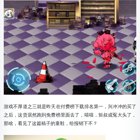
游戏不厚道之三就是昨天在付费榜下载排名第一，兴冲冲的买了
之后，这货居然跑到免费榜里面去了，嘻嘻，矩叔成冤大头了，
那啥，看见了这篇稿子的童鞋，给报销下不？