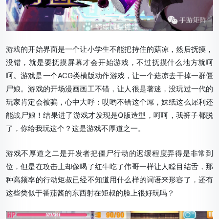
游戏的开始界面是一个让小学生不能把持住的菇凉，然后抚摸，
没错，就是要抚摸屏幕才会开始游戏，不过抚摸什么地方就呵
呵。游戏是一个ACG类横版动作游戏，让一个菇凉去干掉一群僵
尸娘。游戏的开场漫画画工不错，让人很是著迷，没玩过一代的
玩家肯定会被骗，心中大呼：哎哟不错这个屌，妹纸这么犀利还
能战尸娘！结果进了游戏才发现是Q版造型，呵呵，我裤子都脱
了，你给我玩这个？这是游戏不厚道之一。
游戏不厚道之二是开发者把僵尸行动的迟缓程度弄得是非常到
位，但是在攻击上却像喝了红牛吃了伟哥一样让人瞠目结舌，那
种高频率的行动矩叔已经不知道用什么样的词语来形容了，还有
这些类似于番茄酱的东西射在矩叔的脸上很好玩吗？