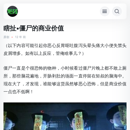
瞎扯•僵尸的商业价值
原创
•
12 年 前
（以下内容可能引起你恶心反胃呕吐腹泻头晕头痛大小便失禁头
皮屑增多。如有以上反应，管俺啥事儿？）
僵尸一直是个很恐怖的物种，小时候看过僵尸片晚上都不敢上厕
所，那些脑花遍地，开肠剥肚的场面一直停留在矩叔的脑海中。
现在大了，才发现，谁能够这货虽然够恶心恐怖，但是商业价值
一点也不低啊！