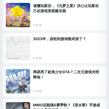
读懂玩家后，《元梦之星》决心让玩家自
己在游戏里面建乐园
3 年 前
2023年，该轮到游戏救武侠了？
3 年 前
网易亮了款美少女GTA？二次元游戏光明
降临！
3 年 前
MMO还能搞S赛季制？《逆水寒》手游成