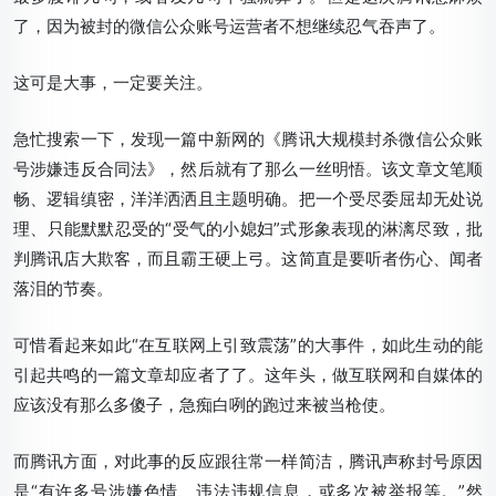
了，因为被封的微信公众账号运营者不想继续忍气吞声了。
这可是大事，一定要关注。
急忙搜索一下，发现一篇中新网的《腾讯大规模封杀微信公众账
号涉嫌违反合同法》，然后就有了那么一丝明悟。该文章文笔顺
畅、逻辑缜密，洋洋洒洒且主题明确。把一个受尽委屈却无处说
理、只能默默忍受的“受气的小媳妇”式形象表现的淋漓尽致，批
判腾讯店大欺客，而且霸王硬上弓。这简直是要听者伤心、闻者
落泪的节奏。
可惜看起来如此“在互联网上引致震荡”的大事件，如此生动的能
引起共鸣的一篇文章却应者了了。这年头，做互联网和自媒体的
应该没有那么多傻子，急痴白咧的跑过来被当枪使。
而腾讯方面，对此事的反应跟往常一样简洁，腾讯声称封号原因
是“有许多号涉嫌色情、违法违规信息，或多次被举报等。”然