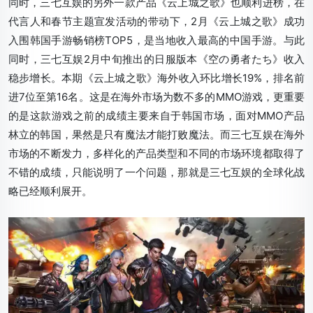
同时，三七互娱的另外一款产品《云上城之歌》也顺利进榜，在
代言人和春节主题宣发活动的带动下，2月《云上城之歌》成功
入围韩国手游畅销榜TOP5，是当地收入最高的中国手游。与此
同时，三七互娱2月中旬推出的日服版本《空の勇者たち》收入
稳步增长。本期《云上城之歌》海外收入环比增长19%，排名前
进7位至第16名。这是在海外市场为数不多的MMO游戏，更重要
的是这款游戏之前的成绩主要来自于韩国市场，面对MMO产品
林立的韩国，果然是只有魔法才能打败魔法。而三七互娱在海外
市场的不断发力，多样化的产品类型和不同的市场环境都取得了
不错的成绩，只能说明了一个问题，那就是三七互娱的全球化战
略已经顺利展开。