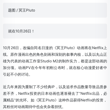
题图 / 冥王Pluto
就在10月26日！
10月26日，改编自同名日漫的《冥王Pluto》动画将在Netflix上
线。原作漫画出色的角色刻画和深刻的叙事内核，以及以丸山正
雄为代表的动画工作室Studio M2的制作实力，都是这部动画的
加分项。动画PV在今年年初刚公布时，就在核心动漫爱好者中
引起不小的讨论。
近几年来因为重制了不少经典IP，以及追求作品数量导致品质参
差不齐，Netflix投资的日本动画也逐渐褪去了“Netflix出品，必
属精品”的光环。如《冥王Pluto》这种作品获得Netflix的投资，
其粉丝对动画期待中也会夹杂着担忧。