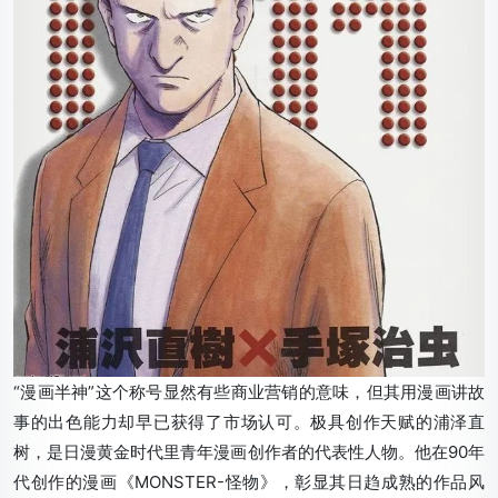
“漫画半神”这个称号显然有些商业营销的意味，但其用漫画讲故
事的出色能力却早已获得了市场认可。极具创作天赋的浦泽直
树，是日漫黄金时代里青年漫画创作者的代表性人物。他在90年
代创作的漫画《MONSTER-怪物》，彰显其日趋成熟的作品风