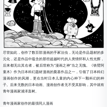
尽管如此，创作了数百部漫画的手冢治虫，无论是作品题材的多
元化，还是作品中蕴含的那些超越时代的人类情怀和人性光辉，
后来都无出其右者，被后世称为“漫画之神”当之无愧。《铁臂阿
童木》作为日本科幻题材漫画的奠基作品之一，引领了日本科幻
漫画创作的风潮，更在当时日本儿童的内心种下一颗科幻的种
子。后来无数的日本动画、漫画创作者无不受其影响，其中就有
青年漫画家浦泽直树。
青年漫画家创作的最强同人漫画