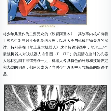
将少年儿童作为主要受众的《铁臂阿童木》，其故事内核却有着
手冢治虫对当时社会现象的反思，以及人类与机械产物关系的探
讨。特别是在《地上最大机器人》这个短篇漫画中，地球上7个
最强机器人对决机器人布鲁图（PLUTO）的剧情在当时的机器
人题材热潮中可谓亮点十足，机器人各具特色的外形和技能设定
和大战的刻画，都使其成为了当时少年漫画中人气极高的短篇作
品。