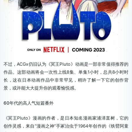
不过，ACGx仍旧认为《冥王Pluto》动画是一部非常值得推荐的
作品。这部动画将会一次性上线8集、单集1小时，总共8小时时
长，这在日本动画作品中非常罕见，稍许了解一下它的创作背
景，或许能大大提升你的观看愉悦感。
60年代的高人气短篇番外
《冥王Pluto》漫画的作者，是日本知名漫画家浦泽直树，它的
创作灵感，来自“漫画之神”手冢治虫于1964年创作的《铁臂阿童