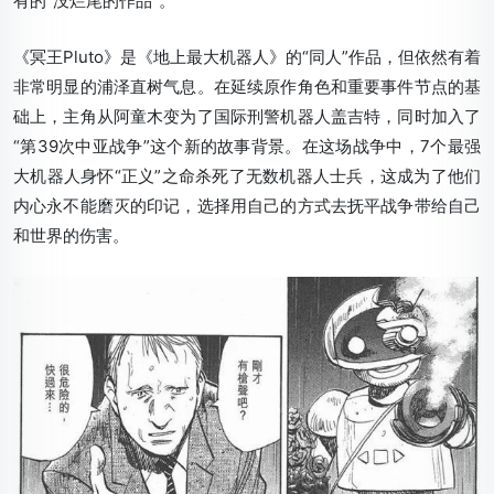
有的“没烂尾的作品”。
《冥王Pluto》是《地上最大机器人》的“同人”作品，但依然有着
非常明显的浦泽直树气息。在延续原作角色和重要事件节点的基
础上，主角从阿童木变为了国际刑警机器人盖吉特，同时加入了
“第39次中亚战争”这个新的故事背景。在这场战争中，7个最强
大机器人身怀“正义”之命杀死了无数机器人士兵，这成为了他们
内心永不能磨灭的印记，选择用自己的方式去抚平战争带给自己
和世界的伤害。