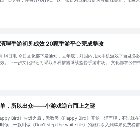
络10.13美元的收盘价溢价18.5%。与3月14日11.40美元的收盘相比， .
清理手游初见成效 20家手游平台完成整改
月14日电 今日文化部下发通知，去年底，对国内几大手机游戏平台及多
效。下一步文化部还将采取各种措施继续监督手游市场。 文化部在公告中
手游”平台或企业中有20家在规定时限内完成了相应整改并提交了整改报告，
单，所以出众——小游戏逆市而上之谜
appy Bird》火爆之后，无数类《Flappy Bird》开始一涌而现，不过就
时候，一款叫做《Don’t step the white tile》的游戏杀入到苹果
2014年2月底突然发力，直到3月初，成功杀入T ...