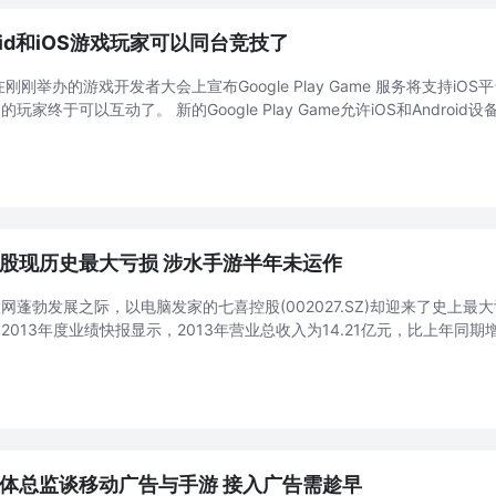
roid和iOS游戏玩家可以同台竞技了
e在刚刚举办的游戏开发者大会上宣布Google Play Game 服务将支持iOS平
的玩家终于可以互动了。 新的Google Play Game允许iOS和Andro
之外，还提供云端储存，同步成就和排名等数据。 为了实现 ...
股现历史最大亏损 涉水手游半年未运作
网蓬勃发展之际，以电脑发家的七喜控股(002027.SZ)却迎来了史上最大
2013年度业绩快报显示，2013年营业总收入为14.21亿元，比上年同期
2亿元，同比减1180.65%，净资产也同比大减24.62%。 值得注意的是， ..
体总监谈移动广告与手游 接入广告需趁早