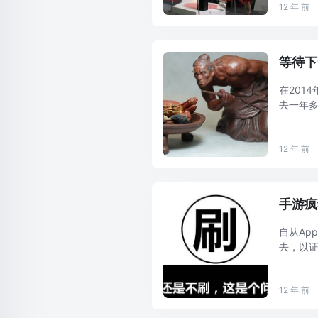
12 年 前
等待下
在201
去一年
事都难
们很少会为
12 年 前
手游疯
自从Ap
去，以
刷榜行为
12 年 前