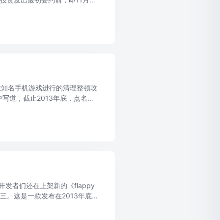
..
款知名手机游戏进行的清理整顿攻
写道，截止2013年底，点名的
删除“手游”中涉及“赌场”等宣扬
在开发者们还在上架新的《flappy
免费榜前三。这是一款发布在2013年底的