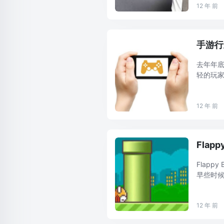
12 年 前
手游行
去年年
轻的玩家
几乎所
天联盟》再
12 年 前
Fla
Flap
早些时候
露他将考
12 年 前