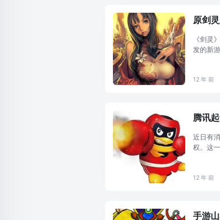
原剑灵
《剑灵》
发的新游
了拥有《
12 年 前
腾讯起
近日有消
权。这
两个著作
示，37 ..
12 年 前
手游山