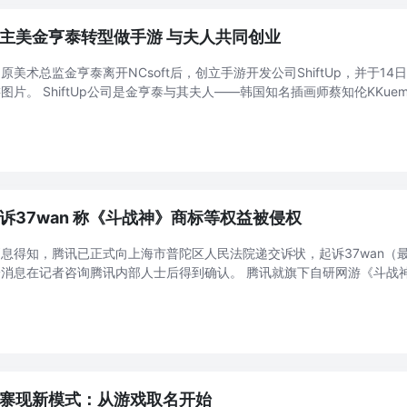
主美金亨泰转型做手游 与夫人共同创业
原美术总监金亨泰离开NCsoft后，创立手游开发公司ShiftUp，并于14日公
图片。 ShiftUp公司是金亨泰与其夫人——韩国知名插画师蔡知伦KKu
剑灵》、《创世纪战》等多种游戏开发经验的人才。而韩国NextFloor公司则
诉37wan 称《斗战神》商标等权益被侵权
息得知，腾讯已正式向上海市普陀区人民法院递交诉状，起诉37wan（
一消息在记者咨询腾讯内部人士后得到确认。 腾讯就旗下自研网游《斗战
权侵权等共4个案件，向37wan提起了诉讼。上海市普陀区人民法院已正
.
寨现新模式：从游戏取名开始