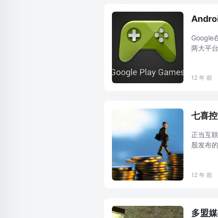
And
Googl
两大平台
战，除此
12 年 前
七喜控
正当互联
股发布的
降至-1.
12 年 前
多盟媒