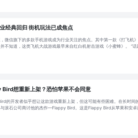
业经典回归 街机玩法已成焦点
底，微信旗下的多款手机游戏成为行业关注的焦点。其中第一款《打飞机
并不知道，这类飞机大战游戏最早来自红白机射击游戏《小蜜蜂》。 “话题”
有的微信用户都对打飞机这款游戏进行了尝试。微信也借机推出了多款手
到 ...
ppy Bird想重新上架？恐怕苹果不会同意
py Bird的开发者似乎想让这款游戏重新上架，但这可能有些困难。在长时间的沉
与滚石公司商讨他的杰作—Flappy Bird。这是Flappy Bird从苹果和
虑让这款游戏重新上架。他还表示将在游戏中加入“请休息一会”的提示。 .