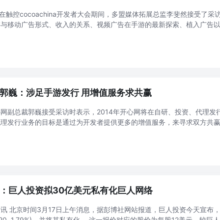
日在触控cocoachina开发者大会期间，多盟媒体拓展总监李斐然接受了
游与移动广告形式、收入的关系、视频广告在手游的最新探索、植入广告以
13年多盟给开发者的整体分成将近2亿，约占行业总体水平50%。2014年随
郭巍：涉足手游发行 用增值服务求共赢
网副总裁郭巍接受采访时表示，2014年开心网将在自研、投资、代理发
代理发行业务的目标是通过为开发者提供更多的增值服务，来寻求双方共赢
发展势头凶猛，但竞争也非常激烈。而且，手游市场上数量众多且分散的
成平等 ...
：巨人投资拟30亿美元私有化巨人网络
讯 北京时间3月17日上午消息，据彭博社网站报道，巨人投资今天宣布
4, 0.20, 1.79%)，并将其私有化。 这一报价对应的股价为每股12美元，