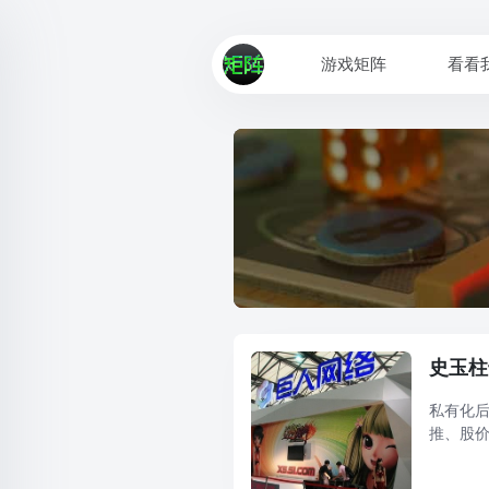
游戏矩阵
看看
史玉柱
私有化后
推、股
走向何方
推模式、产