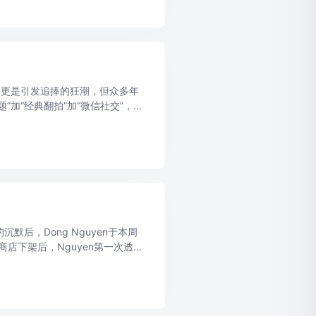
》更是引发追捧的狂潮，但众多年
加“经典翻拍”加“微信社交”，
游产品，从《天天爱消除》、《天
默后，Dong Nguyen于本周
安卓商店下架后，Nguyen第一次透
..