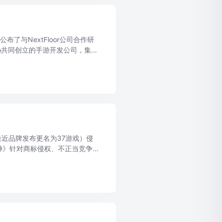
布了与NextFloor公司合作研
em共同创立的手游开发公司，集结
 ...
最近品牌发布更名为37游戏）侵
神》针对商标侵权、不正当竞争和
式立案受理。 根据诉状内容显