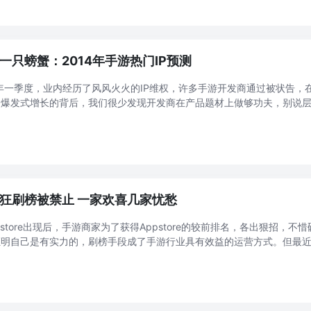
一只螃蟹：2014年手游热门IP预测
4年一季度，业内经历了风风火火的IP维权，许多手游开发商通过被状告
多爆发式增长的背后，我们很少发现开发商在产品题材上做够功夫，别说
得一见！想争取到大多数人的青睐，就得选择耳熟能详的题材、容易上手的
 ...
狂刷榜被禁止 一家欢喜几家忧愁
pstore出现后，手游商家为了获得Appstore的较前排名，各出狠招，
证明自己是有实力的，刷榜手段成了手游行业具有效益的运营方式。但最
，许多凭借刷榜吸引用户的游戏被重重打击，面临下架的危机。 Appstore