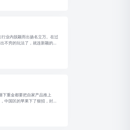
，在行业内脱颖而出扬名立万。在过
层出不穷的玩法了，就连新颖的故
玩法！ 市场结果告诉我们，用户
不惜砸下重金都要把自家产品推上
近，中国区的苹果下了狠招，封杀
的手游不靠刷榜活不下去? ...