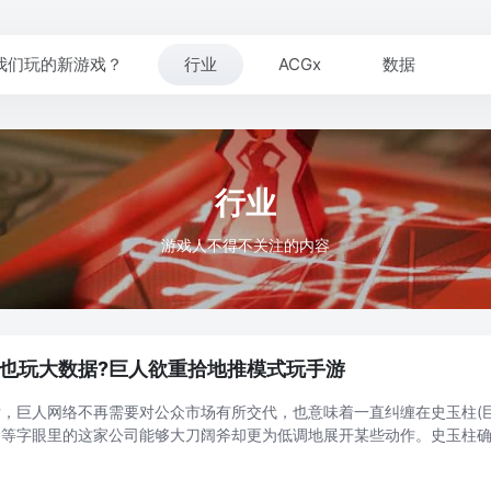
我们玩的新游戏？
行业
ACGx
数据
行业
游戏人不得不关注的内容
也玩大数据?巨人欲重拾地推模式玩手游
，巨人网络不再需要对公众市场有所交代，也意味着一直纠缠在史玉柱(
价等字眼里的这家公司能够大刀阔斧却更为低调地展开某些动作。史玉柱
?北京商报记者从多个渠道获悉，围绕游戏业务，巨人将重拾一系列史式“
品创 ...