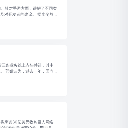
采访。针对手游方面，讲解了不同类
及对开发者的建议。 据李斐然透
着视频广告的爆发和各个产 ...
行三条业务线上齐头并进，其中
。 郭巍认为，过去一年，国内手
开发者与把控着大量用户资源的渠
，将斥资30亿美元收购巨人网络
较巨人投资发出最初要约前，即11月22