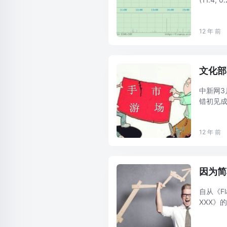
日的巨人网
12 年 前
文化部
中新网3
错初见成
27家“
赌 ...
12 年 前
因为简
自从《Fl
XXX》的
游戏，在