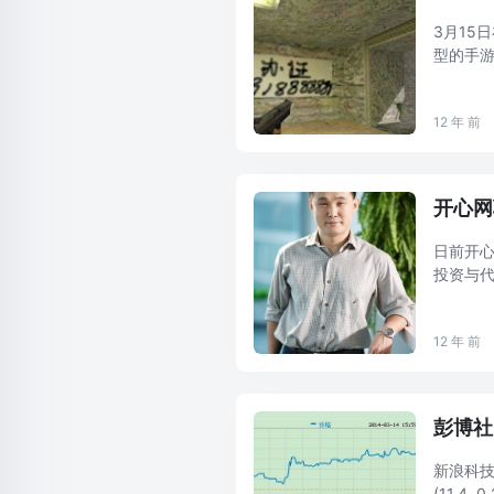
3月15
型的手
露，20
12 年 前
开心网
日前开心
投资与
游市场
道商难以形
12 年 前
彭博社
新浪科技
(11.