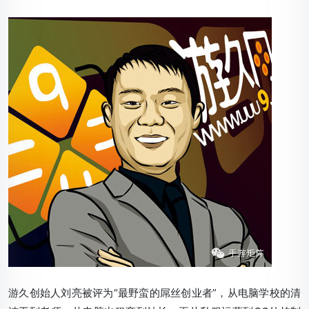
游久创始人刘亮被评为“最野蛮的屌丝创业者”，从电脑学校的清