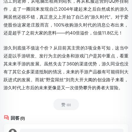
洁工到老师，从电脑出租商到站长，再从私服运营到QQ外挂制
作，走了一圈回来发现自己2004年建起来之后自然成长的游久
网居然还很不错，真正意义上开始了自己的“游久时代”。对于爱
使股份这家老庄股而言，100%收购游久时代的消息公布出来，
还是超乎了之前大家的意料——约40倍溢价，估值11.8亿元！
游久到底值不值这个价？从目前其主营的3项业务可知，这当中
还是以手游研发、发行为主的业务和游戏门户是其中重点，看重
其未来手游的发展。虽然失去了360的渠道优势，游久同业也没
有了其它众多渠道抵制的情况，未来的手游产品极有可能得到大
跃进式的发展。而就“野蛮屌丝”刘亮大开大阖的创业路子来看，
游久时代上市后的未来更像是又一次借势攀升的勇者大冒险。
赞
(0)
回答
(0)