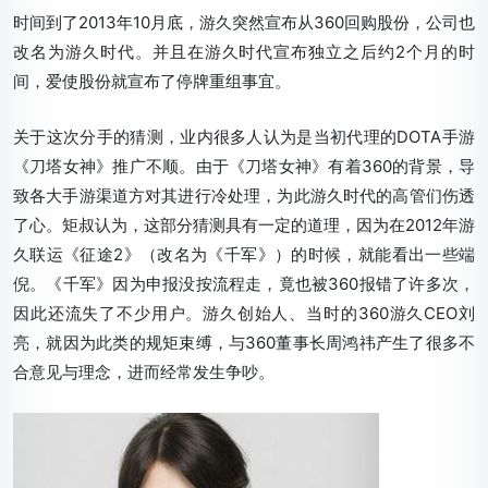
时间到了2013年10月底，游久突然宣布从360回购股份，公司也
改名为游久时代。并且在游久时代宣布独立之后约2个月的时
间，爱使股份就宣布了停牌重组事宜。
关于这次分手的猜测，业内很多人认为是当初代理的DOTA手游
《刀塔女神》推广不顺。由于《刀塔女神》有着360的背景，导
致各大手游渠道方对其进行冷处理，为此游久时代的高管们伤透
了心。矩叔认为，这部分猜测具有一定的道理，因为在2012年游
久联运《征途2》（改名为《千军》）的时候，就能看出一些端
倪。《千军》因为申报没按流程走，竟也被360报错了许多次，
因此还流失了不少用户。游久创始人、当时的360游久CEO刘
亮，就因为此类的规矩束缚，与360董事长周鸿祎产生了很多不
合意见与理念，进而经常发生争吵。