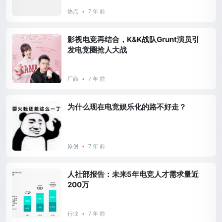
热点
•
7 年 前
影视电竞再结合，K&K战队Grunt演员引
发电竞圈抢人大战
厂商
•
7 年 前
为什么现在电竞娱乐化的路不好走？
原创
•
7 年 前
人社部报告：未来5年电竞人才需求量近
200万
行业
•
7 年 前